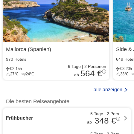
Mallorca
(
Spanien
)
Side & 
970
Hotels
649
Hote
6
Tage
|
2
Personen
02:15h
03:20h
564 €
27
°C
24
°C
33
°C
ab
alle anzeigen
Die besten Reiseangebote
5 Tage
|
2
Pers.
Frühbucher
348
€
ab